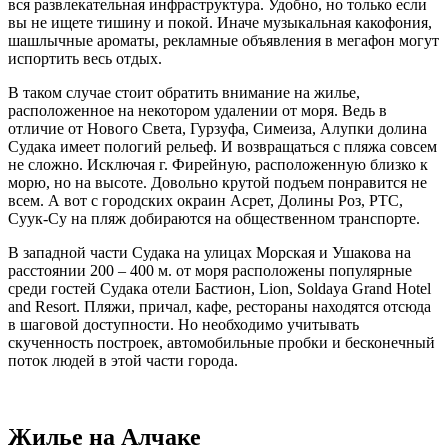
вся развлекательная инфраструктура. Удобно, но только если
вы не ищете тишину и покой. Иначе музыкальная какофония,
шашлычные ароматы, рекламные объявления в мегафон могут
испортить весь отдых.
В таком случае стоит обратить внимание на жилье,
расположенное на некотором удалении от моря. Ведь в
отличие от Нового Света, Гурзуфа, Симеиза, Алупки долина
Судака имеет пологий рельеф. И возвращаться с пляжа совсем
не сложно. Исключая г. Фирейную, расположенную близко к
морю, но на высоте. Довольно крутой подъем понравится не
всем. А вот с городских окраин Асрет, Долины Роз, РТС,
Суук-Су на пляж добираются на общественном транспорте.
В западной части Судака на улицах Морская и Ушакова на
расстоянии 200 – 400 м. от моря расположены популярные
среди гостей Судака отели Бастион, Lion, Soldaya Grand Hotel
and Resort. Пляжи, причал, кафе, рестораны находятся отсюда
в шаговой доступности. Но необходимо учитывать
скученность построек, автомобильные пробки и бесконечный
поток людей в этой части города.
Жилье на Алчаке