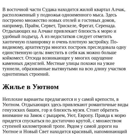
В восточной части Судака находится жилой квартал Алчак,
расположенный у подножья одноименного мыса. Здесь
построено множество новых отелей и гостевых домов,
например, Прайм, Сервет, Трискеле, Фрегат, Серенада.
Отдыхающих на Алчаке привлекает близость к морю и
удобный подъезд. А из недостатков следует отметить
хаотичную планировку и очень плотную застройку. По-
видимому, архитектура многих построек преследовала одну
единственную цель: вместить в себя как можно больше
койкомест. Отсюда возникающее у многих ощущение
каменных джунглей. Местные улицы похожи на узкие
туннели, образованные вытянутыми на всю длину участков
однотипных строений.
Жилье в Уютном
Неплохие варианты предлагаются и у самой крепости, в
Уютном. Отдыхающих здесь привлекают романтичные виды
генуэзских башен, гор и близость музея. Стоит обратить
внимание на Замок с рыцарем, Уют, Европу. Правда к морю
придется спускаться по достаточно крутой, с множеством
ступеней километровой тропе. Рядом у самой дороги на
Уютное и Новый Свет находится красивый, напоминающий