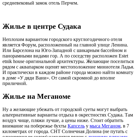
средневековый замок отель Перчем.
Жилье в центре Судака
Неплохим вариантом городского круглогодичного отеля
является Форум, расположенный на главной улице Ленина.
Или Барселона на Юго-Западной с шикарным бассейном и
панорамными видами гор. А по соседству расположен Estet
etnik house оригинальной архитектуры. Желающие поселиться
рядом с аквапарком оценят местоположение миниотеля Ладья.
И практически в каждом районе города можно найти комнату
в доме «У дяди Вани». От самой скромной до вполне
приличной.
Жилье на Меганоме
Ну а желающие убежать от городской суеты могут выбрать
альтернативные варианты отдыха в окрестностях Судака. Там
воздух чище, пляжи лучше, а цены ниже. Стоит обратить
внимание на побережье бухты
Капсель
у
мыса Меганом
, в 7
километрах от города. СНТ Солнечная Долина (не путать с
одноименным селом) находится рядом с
лучшими пляжами