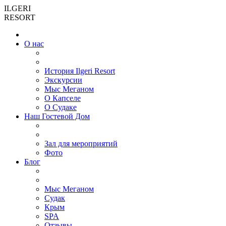
ILGERI
RESORT
О нас
История Ilgeri Resort
Экскурсии
Мыс Меганом
О Капселе
О Судаке
Наш Гостевой Дом
Зал для мероприятий
Фото
Блог
Мыс Меганом
Cудак
Крым
SPA
Отзывы