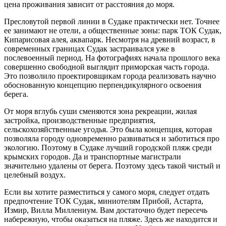
цена проживания зависит от расстояния до моря.
Пресловутой первой линии в Судаке практически нет. Точнее
ее занимают не отели, а общественные зоны: парк ТОК Судак,
Кипарисовая алея, аквапарк. Несмотря на древний возраст, в
современных границах Судак застраивался уже в
послевоенный период. На фотографиях начала прошлого века
совершенно свободной выглядит приморская часть города.
Это позволило проектировщикам города реализовать научно
обоснованную концепцию перпендикулярного освоения
берега.
От моря вглубь суши сменяются зона рекреации, жилая
застройка, производственные предприятия,
сельскохозяйственные угодья. Это была концепция, которая
позволяла городу одновременно развиваться и заботиться про
экологию. Поэтому в Судаке лучший городской пляж среди
крымских городов. Да и транспортные магистрали
значительно удалены от берега. Поэтому здесь такой чистый и
целебный воздух.
Если вы хотите разместиться у самого моря, следует отдать
предпочтение ТОК Судак, миниотелям Прибой, Астарта,
Измир, Вилла Миллениум. Вам достаточно будет пересечь
набережную, чтобы оказаться на пляже. Здесь же находится и