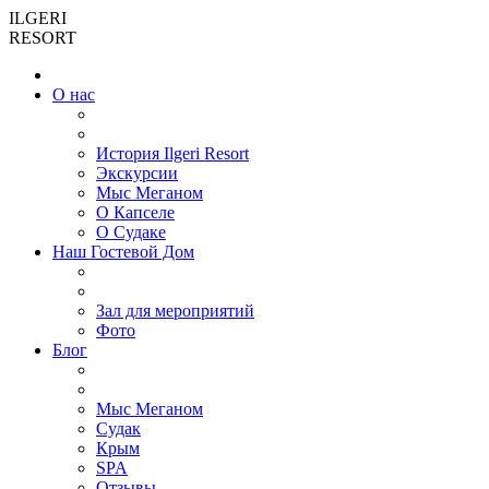
ILGERI
RESORT
О нас
История Ilgeri Resort
Экскурсии
Мыс Меганом
О Капселе
О Судаке
Наш Гостевой Дом
Зал для мероприятий
Фото
Блог
Мыс Меганом
Cудак
Крым
SPA
Отзывы