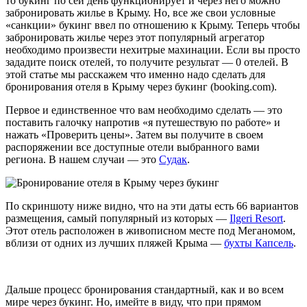
то букинг по сей день функционирует и через него можно
забронировать жилье в Крыму. Но, все же свои условные
«санкции» букинг ввел по отношению к Крыму. Теперь чтобы
забронировать жилье через этот популярный агрегатор
необходимо произвести нехитрые махинации. Если вы просто
зададите поиск отелей, то получите результат — 0 отелей. В
этой статье мы расскажем что именно надо сделать для
бронирования отеля в Крыму через букинг (booking.com).
Первое и единственное что вам необходимо сделать — это
поставить галочку напротив «я путешествую по работе» и
нажать «Проверить цены». Затем вы получите в своем
распоряжении все доступные отели выбранного вами
региона. В нашем случаи — это
Судак
.
По скриншоту ниже видно, что на эти даты есть 66 вариантов
размещения, самый популярный из которых —
Ilgeri Resort
.
Этот отель расположен в живописном месте под Меганомом,
вблизи от одних из лучших пляжей Крыма —
бухты Капсель
.
Дальше процесс бронирования стандартный, как и во всем
мире через букинг. Но, имейте в виду, что при прямом