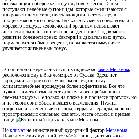
освежающий побережье воздух дубовых лесов. С ним
поступают целебные фитонциды, которые смешиваются с
микрочастицами соли, поступающими в атмосферу в
процессе морского прибоя. Вдыхая эту смесь горнолесного и
морского воздуха, человеческий организм испытывает
исключительно благоприятное воздействие. Подавляется
развитие болезнетворных бактерий в дыхательных путях,
нормализуется обмен веществ, повышается иммунитет,
улучшается жизненный тонус.
Это в полной мере относится и к подножью
мыса Меганом
,
расположенному в 6 километрах от Судака. Здесь нет
городской застройки и лучше экология, поэтому
климатолечебные процедуры более эффективны. Все что
нужно – иметь возможность длительного пребывания на
свежем воздухе. Не только на пляже и в процессе прогулок, но
и на территории объекта вашего размещения. Нужны
открытые и затененные балконы, террасы, веранды, хорошо
проветриваемые спальные комнаты, места отдыха и приема
пищи.
Но
климат
не единственный курортный фактор
Меганома
.
Польза морских купаний, голубой глины, диетического