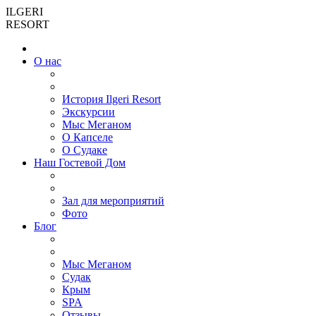
ILGERI
RESORT
О нас
История Ilgeri Resort
Экскурсии
Мыс Меганом
О Капселе
О Судаке
Наш Гостевой Дом
Зал для мероприятий
Фото
Блог
Мыс Меганом
Cудак
Крым
SPA
Отзывы