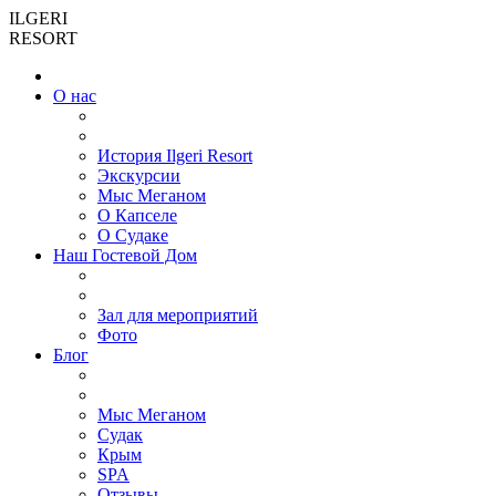
ILGERI
RESORT
О нас
История Ilgeri Resort
Экскурсии
Мыс Меганом
О Капселе
О Судаке
Наш Гостевой Дом
Зал для мероприятий
Фото
Блог
Мыс Меганом
Cудак
Крым
SPA
Отзывы