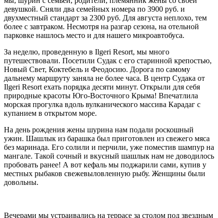
мы, шурин с семьей, родители, племянник жены со своей
девушкой. Сняли два семейных номера по 3900 руб. и
двухместный стандарт за 2300 руб. Для августа неплохо, тем
более с завтраком. Несмотря на разгар сезона, на отельной
парковке нашлось место и для нашего микроавтобуса.
За неделю, проведенную в Ilgeri Resort, мы много
путешествовали. Посетили Судак с его старинной крепостью,
Новый Свет, Коктебель и Феодосию. Дорога по самому
дальнему маршруту заняла не более часа. В центр Судака от
Ilgeri Resort ехать порядка десяти минут. Открыли для себя
природные красоты Юго-Восточного Крыма! Впечатлила
морская прогулка вдоль вулканического массива Карадаг с
купанием в открытом море.
На день рождения жены шурина нам подали роскошный
ужин. Шашлык из барашка был приготовлен из свежего мяса
без маринада. Его солили и перчили, уже поместив шампур на
мангале. Такой сочный и вкусный шашлык нам не доводилось
пробовать ранее! А вот кефаль мы поджарили сами, купив у
местных рыбаков свежевыловленную рыбу. Женщины были
довольны.
Вечерами мы устраивались на террасе за столом под звездным